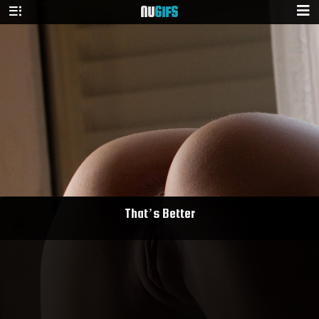
NU
GIFS
That’s Better