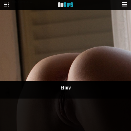
NU
GIFS
Eliav