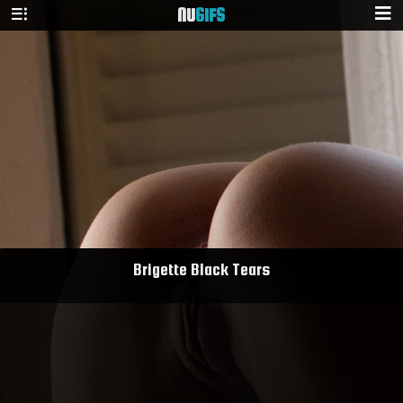
NU
GIFS
Brigette Black Tears