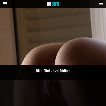
NU
GIFS
Mia Malkova Riding