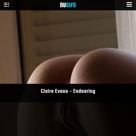
NU
GIFS
Claire Evans - Endearing