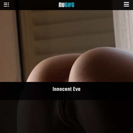
NU
GIFS
Innocent Eva