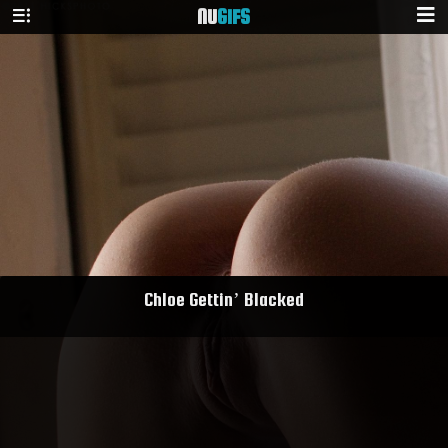
NU
GIFS
Chloe Gettin’ Blacked