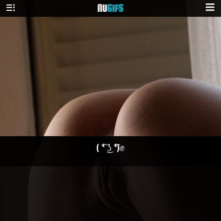
NU
GIFS
( ͡❛ ͜ʖ ͡❛)✊